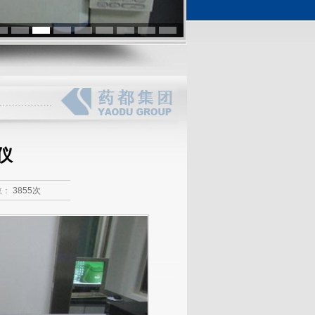
仪
数：
3855次